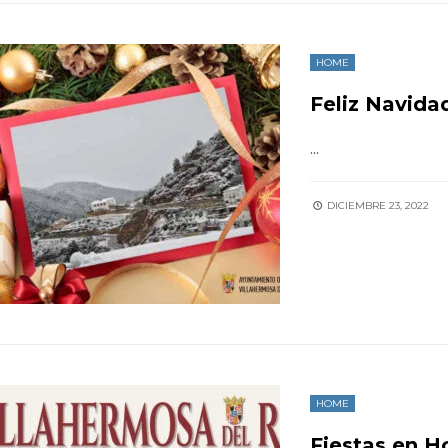
HOME
Feliz Navida
...
DICIEMBRE 23, 2022
HOME
Fiestas en H