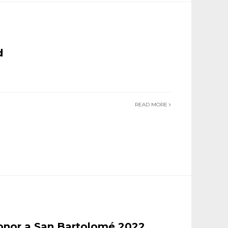
d
READ MORE
onor a San Bartolomé 2022