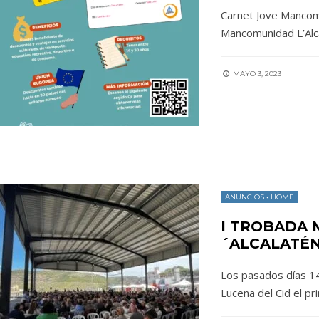
Carnet Jove Mancomu
Mancomunidad L’Alca
MAYO 3, 2023
ANUNCIOS
•
HOME
I TROBADA
´ALCALATÉN
Los pasados días 14 
Lucena del Cid el p