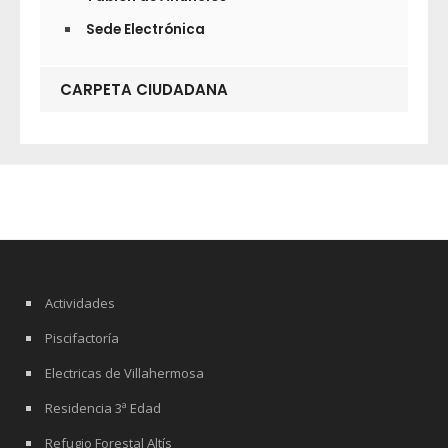
Sede Electrónica
CARPETA CIUDADANA
Actividades
Piscifactoría
Electricas de Villahermosa
Residencia 3ª Edad
Refugio Forestal Altís