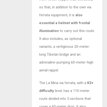
so that, in addition to the own via
ferrata equipment, it is
also
essential a helmet with frontal
illumination
to carry out this route.
It also includes, as optional
variants, a vertiginous 20-meter-
long Tibetan bridge and an
adrenaline-pumping 60-meter-high
aerial rappel.
The La Mina via ferrata, with a
K3+
difficulty
level, has a 110-meter
route divided into 5 sections that
cover a 60-meter drop. It also