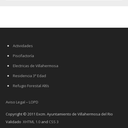
Actividades
Piscifactoría
Electricas de Villahermosa
Residencia 3ª Edad
Refugio Forestal Altís
Aviso Legal
–
LOPD
Copyright © 2011 Excm. Ayuntamiento de Villahermosa del Rio
Validado
XHTML 1.0
and
CSS 3