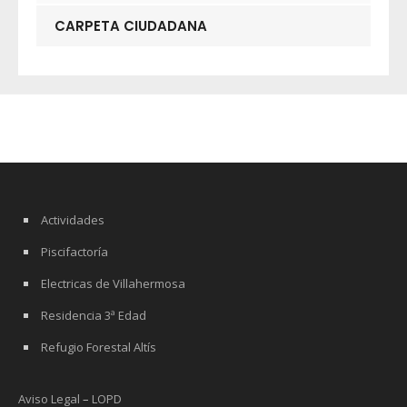
CARPETA CIUDADANA
Actividades
Piscifactoría
Electricas de Villahermosa
Residencia 3ª Edad
Refugio Forestal Altís
Aviso Legal
–
LOPD