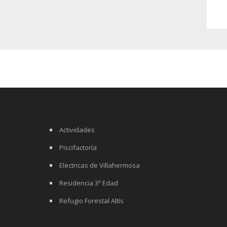
Actividades
Piscifactoría
Electricas de Villahermosa
Residencia 3ª Edad
Refugio Forestal Altís