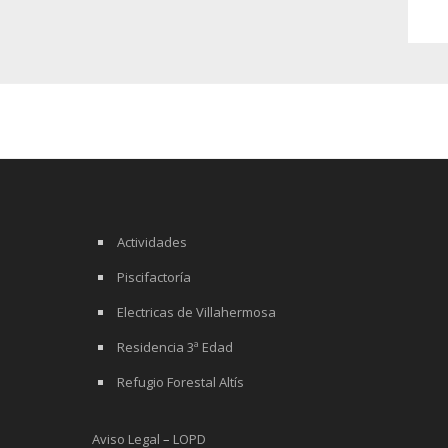
Actividades
Piscifactoría
Electricas de Villahermosa
Residencia 3ª Edad
Refugio Forestal Altís
Aviso Legal
–
LOPD