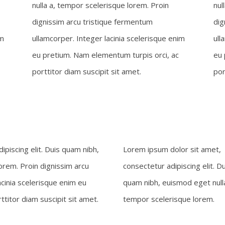
nulla a, tempor scelerisque lorem. Proin
nul
dignissim arcu tristique fermentum
dig
im
ullamcorper. Integer lacinia scelerisque enim
ull
eu pretium. Nam elementum turpis orci, ac
eu 
porttitor diam suscipit sit amet.
por
piscing elit. Duis quam nibh,
Lorem ipsum dolor sit amet,
orem. Proin dignissim arcu
consectetur adipiscing elit. Du
cinia scelerisque enim eu
quam nibh, euismod eget nulla
titor diam suscipit sit amet.
tempor scelerisque lorem.