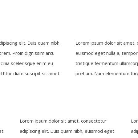
piscing elit. Duis quam nibh,
Lorem ipsum dolor sit amet, c
orem. Proin dignissim arcu
euismod eget nulla a, tempor 
cinia scelerisque enim eu
tristique fermentum ullamcorp
titor diam suscipit sit amet.
pretium. Nam elementum turpis
Lorem ipsum dolor sit amet, consectetur
Lor
et
adipiscing elit. Duis quam nibh, euismod eget
adi