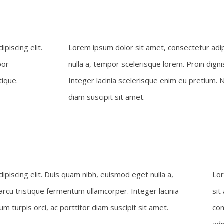
piscing elit.
Lorem ipsum dolor sit amet, consectetur adip
por
nulla a, tempor scelerisque lorem. Proin dign
tique.
Integer lacinia scelerisque enim eu pretium. 
diam suscipit sit amet.
piscing elit. Duis quam nibh, euismod eget nulla a,
Lor
arcu tristique fermentum ullamcorper. Integer lacinia
sit
turpis orci, ac porttitor diam suscipit sit amet.
con
adi