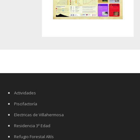
Actividades
Piscifactoría
Electricas de Villahermosa
Residencia 3ª Edad
Refugio Forestal Altís